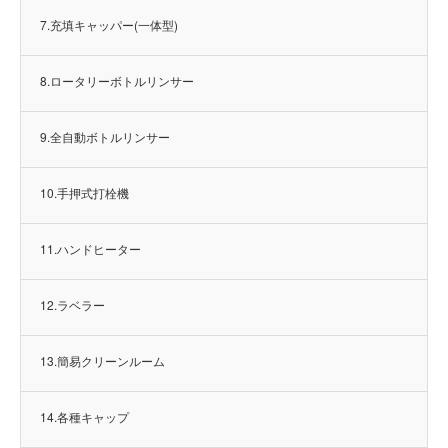
7.充填キャッパー(一体型)
8.ロータリーボトルリンサー
9.全自動ボトルリンサー
10.手押式打栓機
11.ハンドヒーター
12.ラベラー
13.簡易クリーンルーム
14.各種キャップ