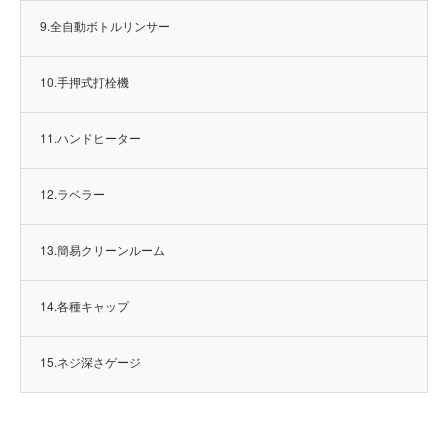
9.全自動ボトルリンサー
10.手押式打栓機
11.ハンドヒーター
12.ラベラー
13.簡易クリーンルーム
14.各種キャップ
15.ネジ深さゲージ