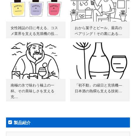
女性雑誌の日に考える、コス
おから菓子とビール、最高の
メ業界を支える充填機の役…
ペアリング！その裏にある…
南極の氷で味わう極上の一
「初不動」の縁日と充填機—
杯。その美味しさを支える
日本酒の熱燗も支える技術…
充…
製品紹介