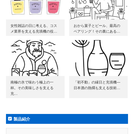
女性雑誌の日に考える、コス
おから菓子とビール、最高の
メ業界を支える充填機の役…
ペアリング！その裏にある…
南極の氷で味わう極上の一
「初不動」の縁日と充填機—
杯。その美味しさを支える
日本酒の熱燗も支える技術…
充…
製品紹介