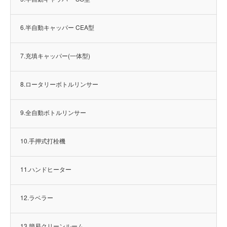
6.半自動キャッパー CEA型
7.充填キャッパー(一体型)
8.ロータリーボトルリンサー
9.全自動ボトルリンサー
10.手押式打栓機
11.ハンドヒーター
12.ラベラー
13.簡易クリーンルーム