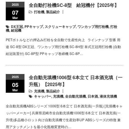
全自動打栓機SC-8型 給冠機付【2025年】
2025
07
打栓機
,
製品紹介
Mar
DX王冠
,
PPキャップ
,
スクリューキャップ
,
ワンカップ用打栓機
,
打栓
機
,
給冠機
PETボトルなどの押込み打栓を全自動で生産性向上 ラインナップ 型番 用
途 SC-8型 DX王冠、ワンカップ用打栓機 SC-8H型 単式王冠用打栓機 (自動
給冠装置付) SC-8P型 PPキャップ巻締機 SC-8P…
全自動充填機1006型 6本立て 日本酒充填（一
2025
05
升瓶）【2025年】
Mar
充填機
,
製品紹介
キャッパー
,
充填機
,
全自動充填機
,
日本酒
,
液体充填機
全自動充填機ABSシリーズ 1006型 6本立て 日本酒充填(一升瓶) [充填機キャ
ッパーメーカー] 兵庫県尼崎市全自動充填機1006型 6本立て 日本酒充填(一
升壜)多品種小ロット向け自動充填機で生産効率UP ABSシリーズの特徴 兼
用アタッチメントを最小化瓶種変更時の…