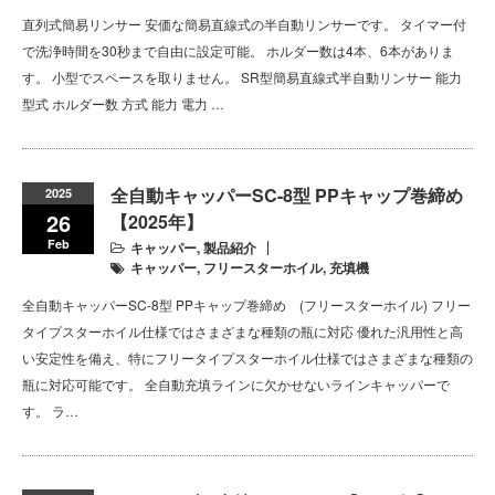
直列式簡易リンサー 安価な簡易直線式の半自動リンサーです。 タイマー付
で洗浄時間を30秒まで自由に設定可能。 ホルダー数は4本、6本がありま
す。 小型でスペースを取りません。 SR型簡易直線式半自動リンサー 能力
型式 ホルダー数 方式 能力 電力 …
全自動キャッパーSC-8型 PPキャップ巻締め
2025
26
【2025年】
Feb
キャッパー
,
製品紹介
キャッパー
,
フリースターホイル
,
充填機
全自動キャッパーSC-8型 PPキャップ巻締め (フリースターホイル) フリー
タイプスターホイル仕様ではさまざまな種類の瓶に対応 優れた汎用性と高
い安定性を備え、特にフリータイプスターホイル仕様ではさまざまな種類の
瓶に対応可能です。 全自動充填ラインに欠かせないラインキャッパーで
す。 ラ…