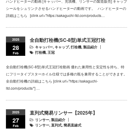
ハンドヒーターの動画 [キャッパー、充填機、リンサーの製造販売] キャップ
シールをシュリンクさせるハンドヒーターの動画です。 ハンドヒーターの
詳細はこちら [clink url="https://sakaguchi-ltd.com/products…
全自動打栓機(SC-8型)単式王冠打栓
2025
28
キャッパー
,
キャップ
,
打栓機
,
製品紹介
打栓機
,
王冠
Feb
全自動打栓機(SC-8型)単式王冠打栓動画 優れた兼用性と安定性を持ち、特
にフリータイプスターホイル仕様では多種の瓶を兼用することができます。
全自動打栓機の詳細はこちら [clink url="https://sakaguchi-
ltd.com/products/"] …
直列式簡易リンサー【2025年】
2025
27
リンサー
,
製品紹介
リンサー
,
直列式
,
簡易直線式
Feb