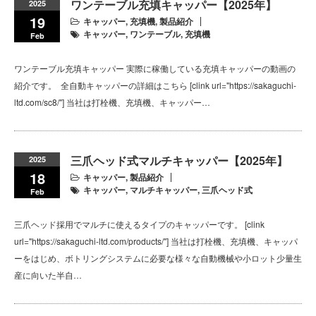
ワンテーブル充填キャッパー【2025年】
2025
19
キャッパー
,
充填機
,
製品紹介
キャッパー
,
ワンテーブル
,
充填機
Feb
ワンテーブル充填キャッパー 実際に稼働している充填キャッパーの動画の
紹介です。 全自動キャッパーの詳細はこちら [clink url="https://sakaguchi-
ltd.com/sc8/"] 当社は打栓機、充填機、キャッパー…
三爪ヘッド式マルチキャッパー【2025年】
2025
18
キャッパー
,
製品紹介
キャッパー
,
マルチキャッパー
,
三爪ヘッド式
Feb
三爪ヘッド採用でマルチに使えるタイプのキャッパーです。 [clink
url="https://sakaguchi-ltd.com/products/"] 当社は打栓機、充填機、キャッパ
ーをはじめ、ボトリングシステムに必要な様々な自動機械や小ロット少量生
産に向いた半自…