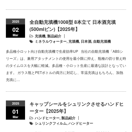
全自動充填機1008型 8本立て 日本酒充填
2025
02
(500mlビン)【2025年】
Mar
充填機
,
製品紹介
ミネラルウォーター
,
充填機
,
日本酒
,
自動充填機
多品種小ロット向け自動充填機で生産効率UP 当社の自動充填機「ABSシ
リーズ」は、兼用アタッチメントの使用を最小限に抑え、瓶種の切り替え時
のタイムロスを大幅に軽減。多品種・小ロット生産に最適な設計となってい
ます。 ガラス瓶とPETボトルの両方に対応し、常温充填はもちろん、加熱
充填に…
キャップシールをシュリンクさせるハンドヒ
2025
01
ーター【2025年】
Mar
ハンドヒーター
,
製品紹介
シュリンクフィルム
,
ハンドヒーター