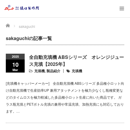
Home
sakaguchi
sakaguchiの記事一覧
全自動充填機 ABSシリーズ オレンジジュー
2025
10
ス充填【2025年】
Mar
充填機
,
製品紹介
充填機
[充填機キャッパーメーカー] 全自動充填機 ABSシリーズ 多品種小ロット向
け自動充填機で生産効率UP 兼用アタッチメントを極力少なくし瓶種変更な
どのタイムロスを極力軽減した多品種小ロット生産に向いた商品です。 ガ
ラス瓶充填とPETボトル充填の兼用や常温充填、加熱充填にも対応しており
ます。…