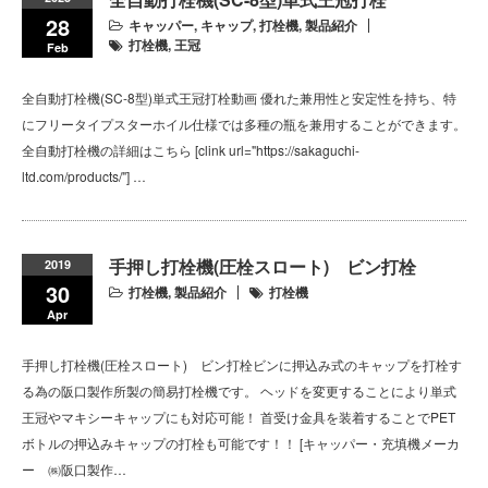
28
キャッパー
,
キャップ
,
打栓機
,
製品紹介
打栓機
,
王冠
Feb
全自動打栓機(SC-8型)単式王冠打栓動画 優れた兼用性と安定性を持ち、特
にフリータイプスターホイル仕様では多種の瓶を兼用することができます。
全自動打栓機の詳細はこちら [clink url="https://sakaguchi-
ltd.com/products/"] …
手押し打栓機(圧栓スロート) ビン打栓
2019
30
打栓機
,
製品紹介
打栓機
Apr
手押し打栓機(圧栓スロート) ビン打栓ビンに押込み式のキャップを打栓す
る為の阪口製作所製の簡易打栓機です。 ヘッドを変更することにより単式
王冠やマキシーキャップにも対応可能！ 首受け金具を装着することでPET
ボトルの押込みキャップの打栓も可能です！！ [キャッパー・充填機メーカ
ー ㈱阪口製作…