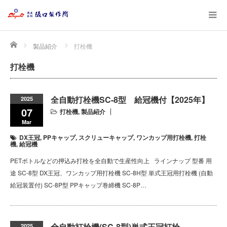
Home
製品紹介
打栓機
打栓機
全自動打栓機SC-8型 給冠機付【2025年】
2025
07
打栓機
,
製品紹介
Mar
DX王冠
,
PPキャップ
,
スクリューキャップ
,
ワンカップ用打栓機
,
打栓
機
,
給冠機
PETボトルなどの押込み打栓を全自動で生産性向上 ラインナップ 型番 用
途 SC-8型 DX王冠、ワンカップ用打栓機 SC-8H型 単式王冠用打栓機 (自動
給冠装置付) SC-8P型 PPキャップ巻締機 SC-8P…
全自動打栓機(SC-8型)単式王冠打栓
2025