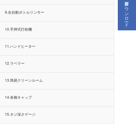
資料ダウンロード
9.全自動ボトルリンサー
10.手押式打栓機
11.ハンドヒーター
12.ラベラー
13.簡易クリーンルーム
14.各種キャップ
15.ネジ深さゲージ