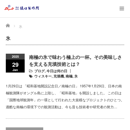
Home
氷
氷
南極の氷で味わう極上の一杯。その美味しさ
2025
29
を支える充填技術とは？
Jan
ブログ
,
今日は何の日
ウィスキー
,
充填機
,
南極
,
氷
1月29日は 「昭和基地開設記念日／南極の日」 1957年1月29日、日本の南
極観測隊がオングル島に上陸し、「昭和基地」を開設しました。 この日は
「国際地球観測年」の一環として行われた大規模なプロジェクトのひとつ。
過酷な南極の環境下での観測活動は、今も昔も技術者や研究者の努力…