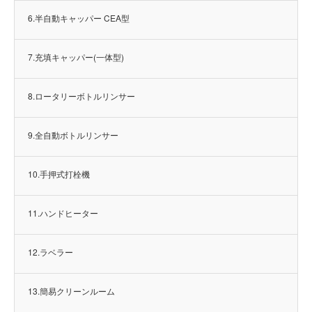
6.半自動キャッパー CEA型
7.充填キャッパー(一体型)
8.ロータリーボトルリンサー
9.全自動ボトルリンサー
10.手押式打栓機
11.ハンドヒーター
12.ラベラー
13.簡易クリーンルーム