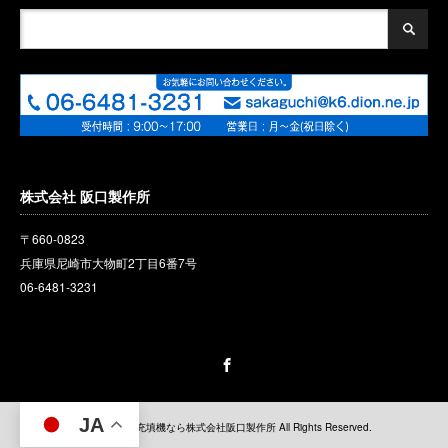
株式会社 阪口製作所
〒660-0823
兵庫県尼崎市大物町2丁目6番
7
号
06-6481-3231
Facebook
JA
Copyright ©
充填機なら株式会社阪口製作所
All Rights Reserved.