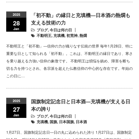
「初不動」の縁日と充填機—日本酒の熱燗も
2025
28
支える技術の力
Jan
ブログ
,
今日は何の日
不動明王
,
充填機
,
初荒神
,
熱燗
不動明王と「初不動」—信仰の力が織りなす伝統の世界 毎年1月28日、特に
重要な日として知られる「初不動」。これは、不動明王の縁日であり、寒さ
を乗り越える力強い信仰の象徴です。 不動明王は煩悩を鎮め、障害を断ち
切る力を持つとされ、各宗派を超えた仏教信仰の中心的な存在です。年始の
この日に…
国旗制定記念日と日本酒—充填機が支える日
2025
27
本の誇り
Jan
ブログ
,
今日は何の日
充填機
,
国旗
,
日本国旗
,
日本酒
1月27日、国旗制定記念日—日の丸に込められた誇り 1月27日は、国旗制定