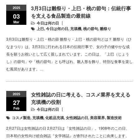
3月3日は雛祭り・上巳・桃の節句：伝統行事
2025
03
を支える食品製造の最前線
Mar
今日は何の日
上巳
,
今日は何の日
,
充填機
,
桃の節句
,
雛祭り
3月3日は雛祭り・上巳・桃の節 雛祭り・上巳・桃の節句とは？ 雛祭り（ひ
なまつり）は、3月3日に行われる日本の伝統行事で、女の子の健やかな成
長を願うお祝いとして広く親しまれています。この日は、「上巳（じょう
し）の節句」や「桃の節句」とも呼ばれ、雛人形を飾り、特別な食事を楽し
む風習があります。…
女性雑誌の日に考える、コスメ業界を支える
2025
27
充填機の役割
Feb
今日は何の日
コスメ製造
,
充填機
,
化粧品充填
,
女性雑誌の日
,
美容業界
,
製造技術
2月27日は女性雑誌の日 2月27日は「女性雑誌の日」。1908年のこの日、
日本初の女性向け総合雑誌『女学雑誌』が創刊されたことに由来します。