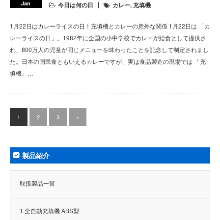
Jan
今日は何の日
カレー
,
充填機
1月22日はカレーライスの日！充填機とカレーの意外な関係 1月22日は 「カ
レーライスの日」。1982年に全国の小中学校でカレーが給食として提供さ
れ、800万人の児童が同じメニューを味わったことを記念して制定されまし
た。日本の国民食ともいえるカレーですが、実は食品製造の現場では 「充
填機」…
1
2
3
»
製品紹介
取扱製品一覧
1.全自動充填機 ABS型