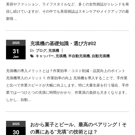
美容やファッション、ライフスタイルなど、多くの女性雑誌がトレンドを発
信し続けていますが、その中でも美容雑誌はスキンケアやメイクアップの最
新情…
充填機の基礎知識・選び方#02
2025
31
ブログ
,
充填機
キャッパー
,
充填機
,
半自動充填機
,
自動充填機
Jan
充填機の導入メリットとは？作業効率・コスト削減・品質向上のポイント
充填機導入のメリット 1. 作業効率の向上 充填機を導入することで、手作業
と比べて作業スピードが大幅に向上します。特に大量生産を行う場合、手作
業では一つひとつの充填に時間がかかり、作業員の負担も大きくなります。
しかし、自動…
おから菓子とビール、最高のペアリング！そ
2025
30
の裏にある“充填”の技術とは？