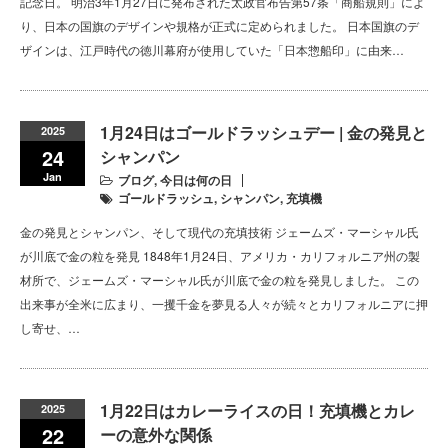
記念日。 明治3年1月27日に発布された太政官布告第57条「商船規則」によ
り、日本の国旗のデザインや規格が正式に定められました。 日本国旗のデ
ザインは、江戸時代の徳川幕府が使用していた「日本惣船印」に由来…
1月24日はゴールドラッシュデー | 金の発見と
2025
24
シャンパン
Jan
ブログ
,
今日は何の日
ゴールドラッシュ
,
シャンパン
,
充填機
金の発見とシャンパン、そして現代の充填技術 ジェームズ・マーシャル氏
が川底で金の粒を発見 1848年1月24日、アメリカ・カリフォルニア州の製
材所で、ジェームズ・マーシャル氏が川底で金の粒を発見しました。 この
出来事が全米に広まり、一攫千金を夢見る人々が続々とカリフォルニアに押
し寄せ、…
1月22日はカレーライスの日！充填機とカレ
2025
22
ーの意外な関係