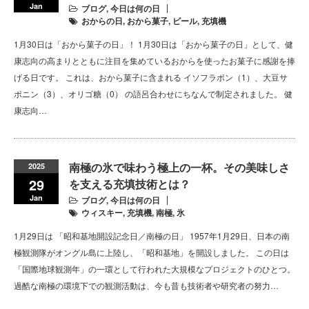
Jan
ブログ
,
今日は何の日
おからの日
,
おから菓子
,
ビール
,
充填機
1月30日は「おから菓子の日」！ 1月30日は「おから菓子の日」として、健
康志向の高まりとともに注目を集めているおからを使ったお菓子に感謝を捧
げる日です。 これは、おから菓子に含まれる イソフラボン（1）、大豆サ
ポニン（3）、オリゴ糖（0） の語呂合わせにちなんで制定されました。 健
康志向…
南極の氷で味わう極上の一杯。その美味しさ
2025
29
を支える充填技術とは？
Jan
ブログ
,
今日は何の日
ウィスキー
,
充填機
,
南極
,
氷
1月29日は 「昭和基地開設記念日／南極の日」 1957年1月29日、日本の南
極観測隊がオングル島に上陸し、「昭和基地」を開設しました。 この日は
「国際地球観測年」の一環として行われた大規模なプロジェクトのひとつ。
過酷な南極の環境下での観測活動は、今も昔も技術者や研究者の努力…